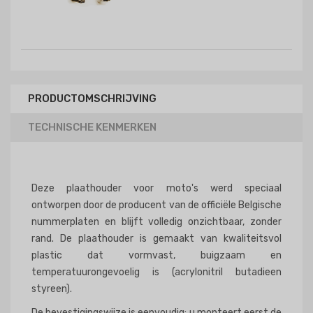
PRODUCTOMSCHRIJVING
TECHNISCHE KENMERKEN
Deze plaathouder voor moto's werd speciaal
ontworpen door de producent van de officiële Belgische
nummerplaten en blijft volledig onzichtbaar, zonder
rand. De plaathouder is gemaakt van kwaliteitsvol
plastic dat vormvast, buigzaam en
temperatuurongevoelig is (acrylonitril butadieen
styreen).
De bevestigingswijze is eenvoudig: u monteert eerst de