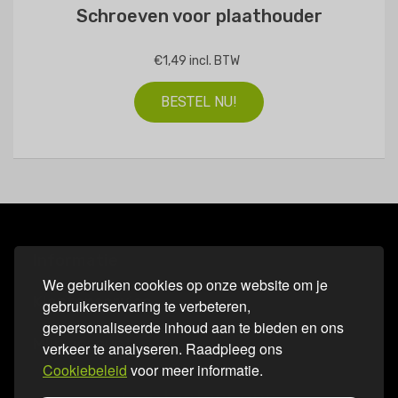
Schroeven voor plaathouder
€1,49 incl. BTW
BESTEL NU!
Informatie
We gebruiken cookies op onze website om je
Klantenservice
gebruikerservaring te verbeteren,
gepersonaliseerde inhoud aan te bieden en ons
Mijn account
verkeer te analyseren. Raadpleeg ons
Cookiebeleid
voor meer informatie.