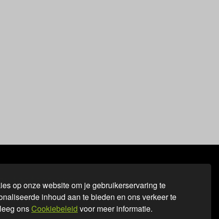
ontacteer ons
es op onze website om je gebruikerservaring te
onaliseerde inhoud aan te bieden en ons verkeer te
Customer service
leeg ons
Cookiebeleid
voor meer informatie.