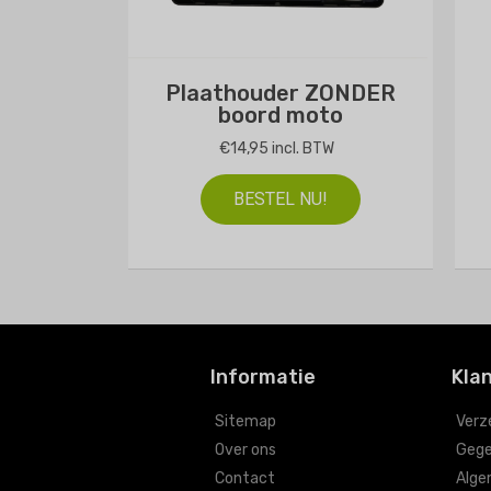
Plaathouder ZONDER
boord moto
€14,95 incl. BTW
BESTEL NU!
Informatie
Kla
Sitemap
Verz
Over ons
Gege
Contact
Alge