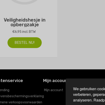
Veiligheidshesje in
opbergzakje
€6,95 incl. BTW
BESTEL NU!
ntenservice
Mijn account
C
We gebruiken cooki
ending
Mijn account
verbeteren, gepers
vensbeschermingsverklaring
analyseren. Raadp
mene verkoopsvoorwaarden