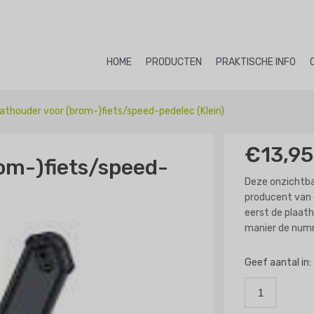
HOME
PRODUCTEN
PRAKTISCHE INFO
athouder voor (brom-)fiets/speed-pedelec (Klein)
€13,95
om-)fiets/speed-
Deze onzichtba
producent van 
eerst de plaath
manier de numm
Geef aantal in: