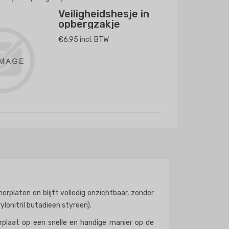
Veiligheidshesje in
opbergzakje
€6,95 incl. BTW
rplaten en blijft volledig onzichtbaar, zonder
lonitril butadieen styreen).
rplaat op een snelle en handige manier op de